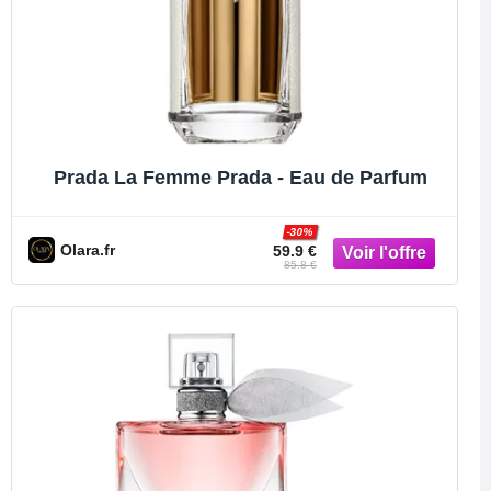
Prada La Femme Prada - Eau de Parfum
-30%
Olara.fr
59.9 €
85.8 €