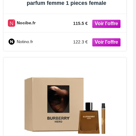
parfum femme 1 pieces female
Nocibe.fr
115.5 €
Notino.fr
122.3 €