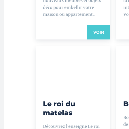
nouveaux meubles et objets
la
déco pour embellir votre
in
maison ou appartement...
Vou
VOIR
Le roi du
B
matelas
Bo
de
Découvrez l'enseigne Le roi