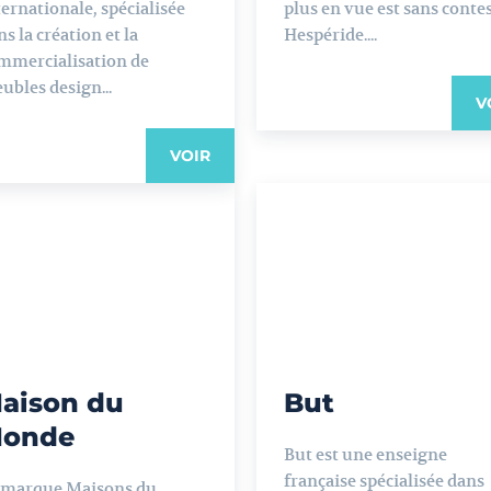
ternationale, spécialisée
plus en vue est sans conte
s la création et la
Hespéride....
mmercialisation de
ubles design...
V
VOIR
aison du
But
onde
But est une enseigne
française spécialisée dans
 marque Maisons du