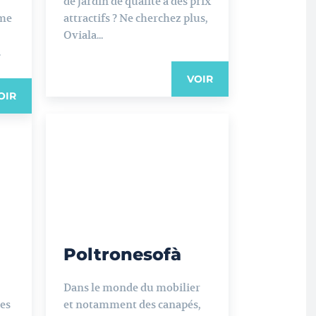
de jardin de qualité à des prix
me
attractifs ? Ne cherchez plus,
Oviala...
.
VOIR
OIR
Poltronesofà
Dans le monde du mobilier
les
et notamment des canapés,