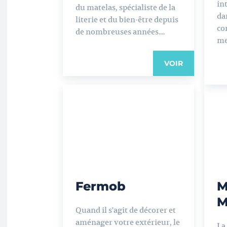
in
du matelas, spécialiste de la
dan
literie et du bien-être depuis
co
de nombreuses années....
me
VOIR
Fermob
M
M
Quand il s'agit de décorer et
aménager votre extérieur, le
La