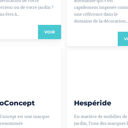
 décoration de votre
allemande qui s'est
térieur ou de votre jardin ?
rapidement imposée com
s êtes à...
une référence dans le
domaine de la décoration..
VOIR
V
oConcept
Hespéride
Concept est une marque
En matière de mobilier de
 renommée
jardin, l'une des marques 