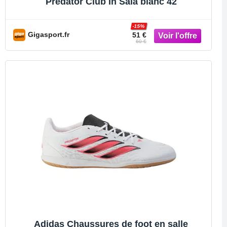
Predator Club In Sala blanc 42
-15%
Gigasport.fr
51 €
60 €
Adidas Chaussures de foot en salle