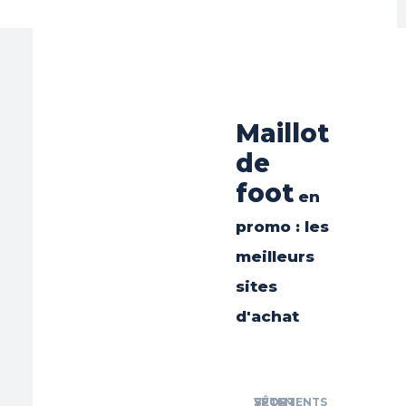
Maillot
de
foot
en
promo : les
meilleurs
sites
d'achat
SPORT
SPORT
SPORT
VÊTEMENTS
SPORT
SPORT