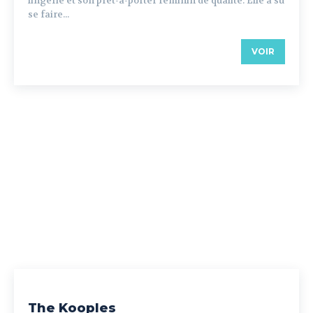
lingerie et son prêt-à-porter féminin de qualité. Elle a su
se faire...
VOIR
The Kooples