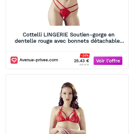
Cottelli LINGERIE Soutien-gorge en
dentelle rouge avec bonnets détachables
et string
-25%
Avenue-privee.com
25.43 €
33.9 €