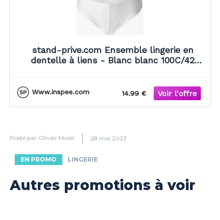
stand-prive.com Ensemble lingerie en
dentelle à liens - Blanc blanc 100C/42
female
Www.inspee.com
14.99 €
Posté par
Olivier Morel
28 mai 2023
EN PROMO
LINGERIE
Autres promotions à voir