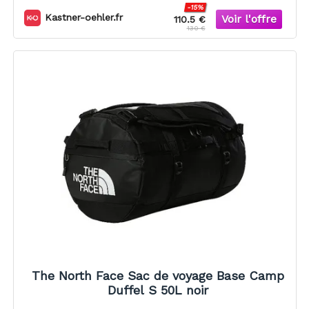
-15%
Kastner-oehler.fr
110.5 €
130 €
The North Face Sac de voyage Base Camp
Duffel S 50L noir