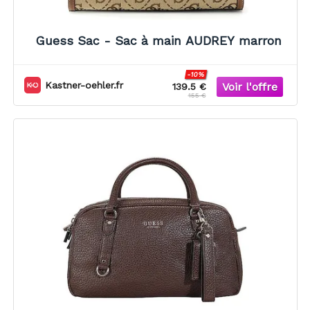
Guess Sac - Sac à main AUDREY marron
-10%
Kastner-oehler.fr
139.5 €
155 €