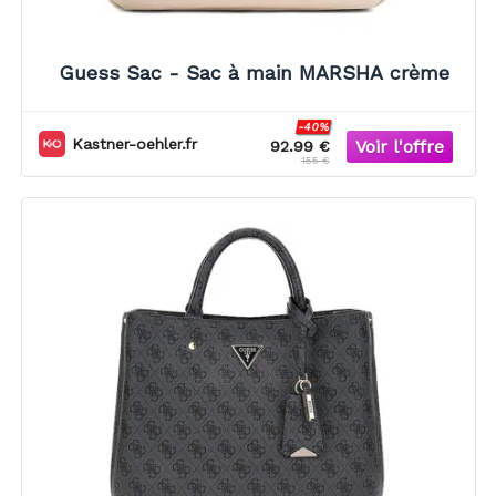
Guess Sac - Sac à main MARSHA crème
-40%
Kastner-oehler.fr
92.99 €
155 €