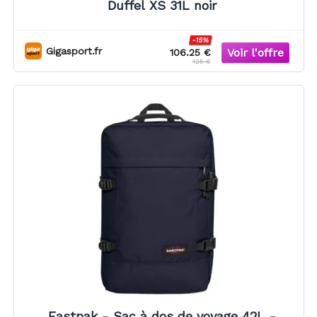
Duffel XS 31L noir
-15%
Gigasport.fr
106.25 €
125 €
Eastpak - Sac à dos de voyage 42L -