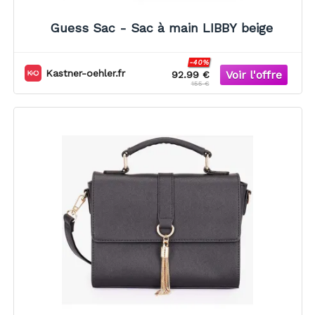
Guess Sac - Sac à main LIBBY beige
-40%
Kastner-oehler.fr
92.99 €
155 €