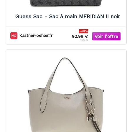
Guess Sac - Sac à main MERIDIAN II noir
-40%
Kastner-oehler.fr
92.99 €
155 €