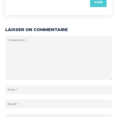
VOIR
LAISSER UN COMMENTAIRE
Commenter
:
No
:*
Ema
:*
Sit