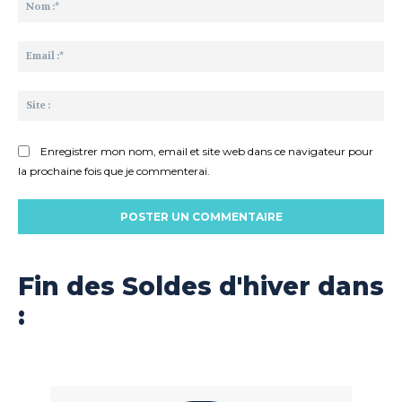
:
No
:*
Ema
:*
Sit
:
Enregistrer mon nom, email et site web dans ce navigateur pour
la prochaine fois que je commenterai.
Fin des Soldes d'hiver dans
: