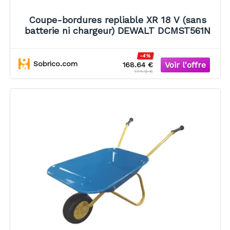
Coupe-bordures repliable XR 18 V (sans
batterie ni chargeur) DEWALT DCMST561N
-4%
Sobrico.com
168.64 €
174.9 €