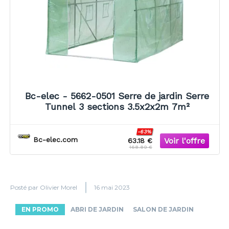
Bc-elec - 5662-0501 Serre de jardin Serre
Tunnel 3 sections 3.5x2x2m 7m²
-63%
Bc-elec.com
63.18 €
168.89 €
Posté par
Olivier Morel
16 mai 2023
EN PROMO
ABRI DE JARDIN
SALON DE JARDIN