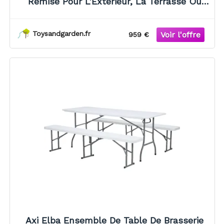
Remise Pour L'Extérieur, La Terrasse Ou
Votre Allée Armoire De Rangement 215 X
206 X 204 Cm – Surface : 4,4 M²
Toysandgarden.fr
959 €
Axi Elba Ensemble De Table De Brasserie