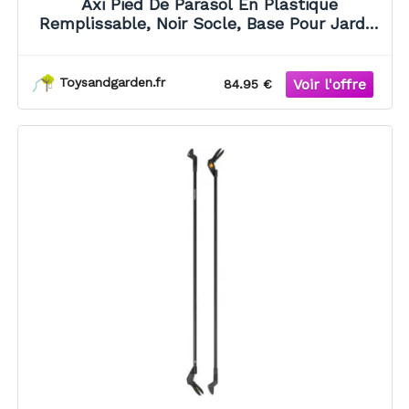
Axi Pied De Parasol En Plastique
Remplissable, Noir Socle, Base Pour Jardin
/ Terrasse Convient Aux Parasols
Suspendus Jusqu'À 2,5 X 2,5 M À Remplir
D'Eau Ou De Sable
Toysandgarden.fr
84.95 €