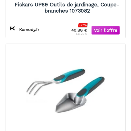
Fiskars UP69 Outils de jardinage, Coupe-
branches 1073082
-27%
Kamody.fr
40.88 €
56.25 €