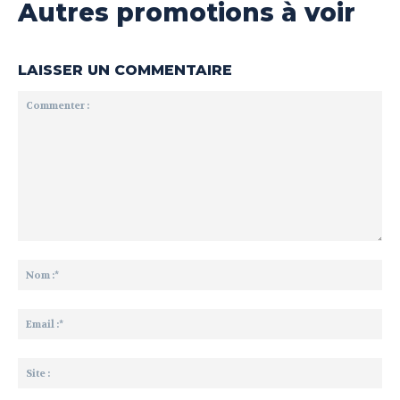
Autres promotions à voir
LAISSER UN COMMENTAIRE
Commenter
:
No
:*
Ema
:*
Sit
: