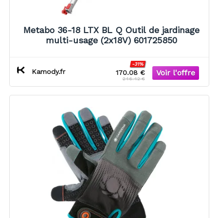
Metabo 36-18 LTX BL Q Outil de jardinage
multi-usage (2x18V) 601725850
-31%
Kamody.fr
170.08 €
246.42 €