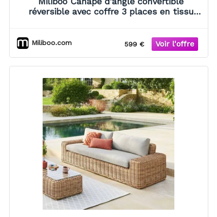
Miliboo Canapé d'angle convertible
réversible avec coffre 3 places en tissu
chenille beige et bois clair ORSO
Miliboo.com
599 €