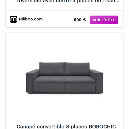
réversible avec coffre 3 places en tissu
chenille beige et bois clair ORSO
Miliboo.com
599 €
Canapé convertible 3 places BOBOCHIC