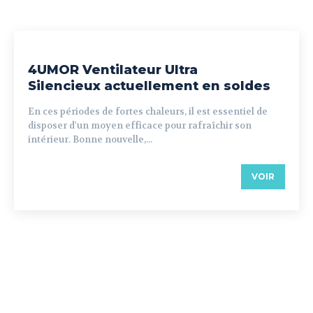
4UMOR Ventilateur Ultra
Silencieux actuellement en soldes
En ces périodes de fortes chaleurs, il est essentiel de
disposer d'un moyen efficace pour rafraîchir son
intérieur. Bonne nouvelle,...
VOIR