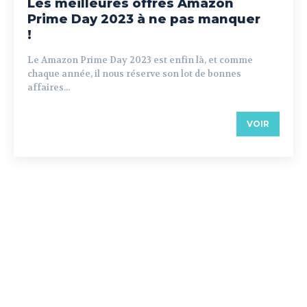
Les meilleures offres Amazon
Prime Day 2023 à ne pas manquer
!
Le Amazon Prime Day 2023 est enfin là, et comme
chaque année, il nous réserve son lot de bonnes
affaires...
VOIR