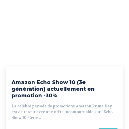
Amazon Echo Show 10 (3e
génération) actuellement en
promotion -30%
La célèbre période de promotions Amazon Prime Day
est de retour avec une offre incontournable sur l'Echo
Show 10. Cette...