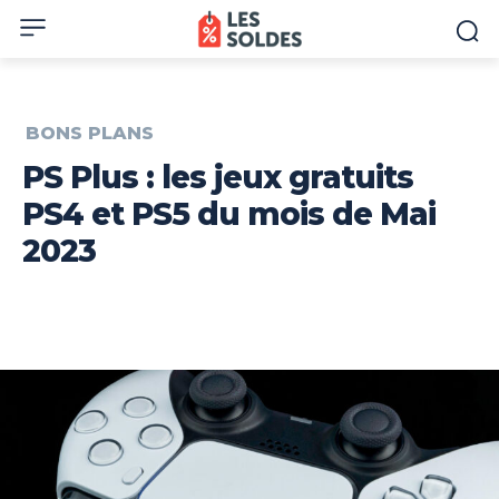
BONS PLANS
PS Plus : les jeux gratuits
PS4 et PS5 du mois de Mai
2023