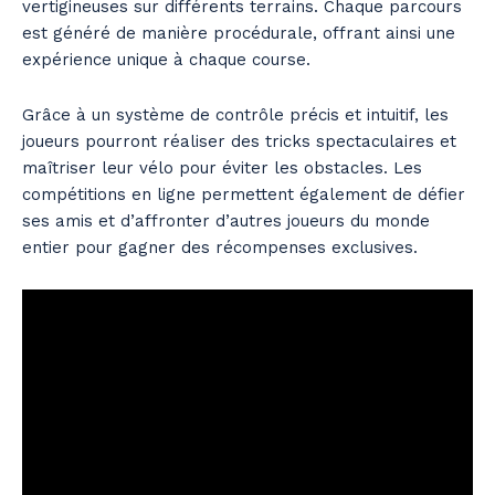
vertigineuses sur différents terrains. Chaque parcours
est généré de manière procédurale, offrant ainsi une
expérience unique à chaque course.
Grâce à un système de contrôle précis et intuitif, les
joueurs pourront réaliser des tricks spectaculaires et
maîtriser leur vélo pour éviter les obstacles. Les
compétitions en ligne permettent également de défier
ses amis et d’affronter d’autres joueurs du monde
entier pour gagner des récompenses exclusives.