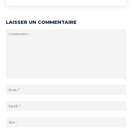
LAISSER UN COMMENTAIRE
Commenter
:
No
:*
Ema
:*
Sit
: