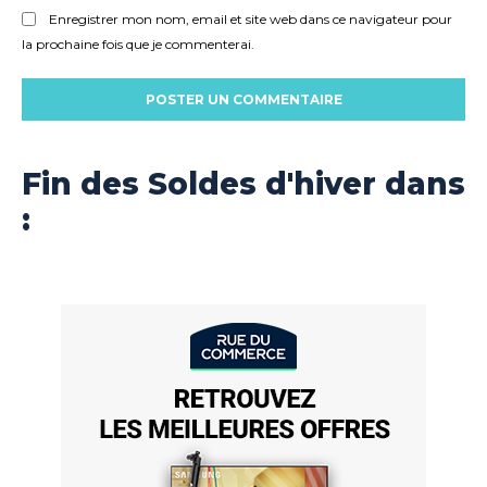
Enregistrer mon nom, email et site web dans ce navigateur pour
la prochaine fois que je commenterai.
Fin des Soldes d'hiver dans
: