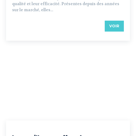
qualité et leur efficacité. Présentes depuis des années
sur le marché, elles...
VOIR