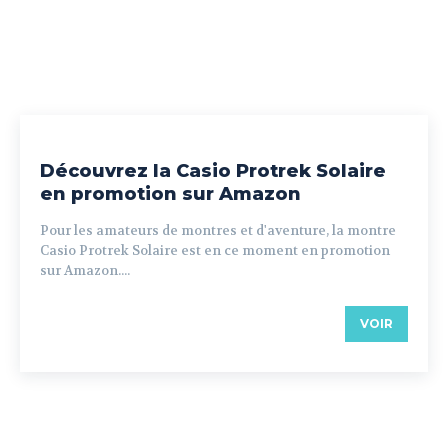
Découvrez la Casio Protrek Solaire
en promotion sur Amazon
Pour les amateurs de montres et d'aventure, la montre
Casio Protrek Solaire est en ce moment en promotion
sur Amazon....
VOIR