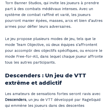
Torn Banner Studios, qui invite les joueurs à prendre
part à des combats médiévaux intenses. Avec un
système de combat raffiné et varié, les joueurs
pourront manier épées, masses, arcs et bien d’autres
armes pour défier leurs adversaires.
Le jeu propose plusieurs modes de jeu, tels que le
mode Team Objective, où deux équipes s’affrontent
pour accomplir des objectifs spécifiques, ou encore le
mode Free-for-All, dans lequel chaque joueur affronte
tous les autres participants.
Descenders : Un jeu de VTT
extrême et addictif
Les amateurs de sensations fortes seront ravis avec
Descenders
, un jeu de VTT développé par RageSquid
qui emmène les joueurs dans des descentes