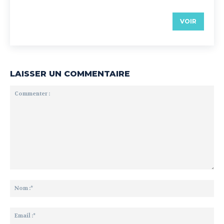
VOIR
LAISSER UN COMMENTAIRE
Commenter
:
No
:*
Ema
:*