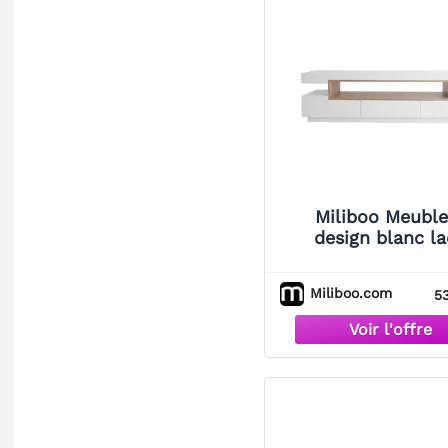
Miliboo Meuble
design blanc l
brillant et bois 
LIVO
Miliboo.com
53