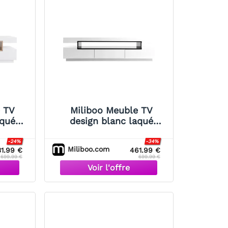
 TV
Miliboo Meuble TV
aqué
design blanc laqué
L200 cm
brillant L200 cm LIVO
-24%
-34%
Miliboo.com
1.99 €
461.99 €
699.99 €
699.99 €