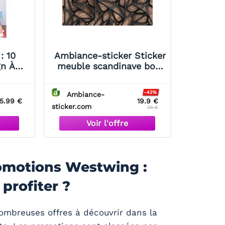
: 10
Ambiance-sticker Sticker
gn À
meuble scandinave bois
t
design noir
-43%
Ambiance-
5.99 €
19.9 €
sticker.com
35 €
romotions Westwing :
profiter ?
ombreuses offres à découvrir dans la