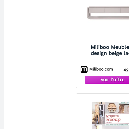
Miliboo Meuble
design beige l
brillant 3 tiroirs 
SAILOR
Miliboo.com
42