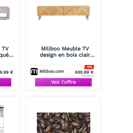
 TV
Miliboo Meuble TV
aqué
design en bois clair
L180 cm
chêne massif gravé et
métal noir 4 portes L180
-18%
Miliboo.com
9.99 €
655.99 €
cm ARCHIPEL
799.99 €