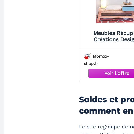
Meubles Récup 
Créations Desi
Moindre Coû
Momox-
shop.fr
Soldes et p
comment en 
Le site regroupe de n