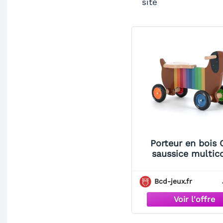
site
Porteur en bois 
saussice multic
Andy Westface - 
Bcd-jeux.fr