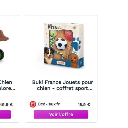
Chien
Buki France Jouets pour
olore
chien - coffret sport
Vilac
Buki
Bcd-jeux.fr
49.9 €
16.9 €