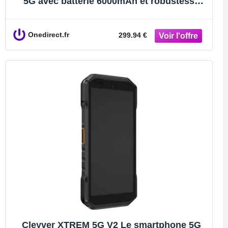
5G avec batterie 6000mAh et robustesse
extrême (IP69 et MIL-STD-810H), parfait
pour vos aventures quotidiennes.
Onedirect.fr
299.94 €
Cleyver XTREM 5G V2 Le smartphone 5G