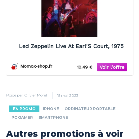
Led Zeppelin Live At Earl'S Court, 1975
Momox-shop.fr
10.49 €
Posté par
Olivier Morel
15 mai 2023
EN PROMO
IPHONE
ORDINATEUR PORTABLE
PC GAMER
SMARTPHONE
Autres promotions à voir