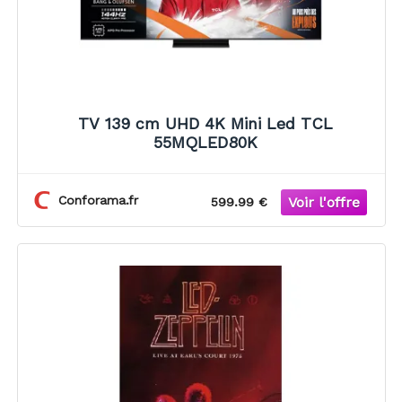
TV 139 cm UHD 4K Mini Led TCL
55MQLED80K
Conforama.fr
599.99 €