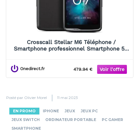
Crosscall Stellar M6 Téléphone /
Smartphone professionnel Smartphone 5G
robuste doté du Wi-Fi 6/6E et d'une grande
autonomie, idéal pour les
Onedirect.fr
479.94 €
Posté par
Olivier Morel
11 mai 2023
EN PROMO
IPHONE
JEUX
JEUX PC
JEUX SWITCH
ORDINATEUR PORTABLE
PC GAMER
SMARTPHONE