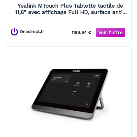
Yealink MTouch Plus Tablette tactile de
11,6'' avec affichage Full HD, surface anti-
reflets, contrôle multi-panneaux et
options de montage mural ou
Onedirect.fr
1199.94 €