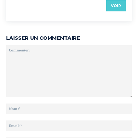
VOIR
LAISSER UN COMMENTAIRE
Commenter
:
No
:*
Ema
:*