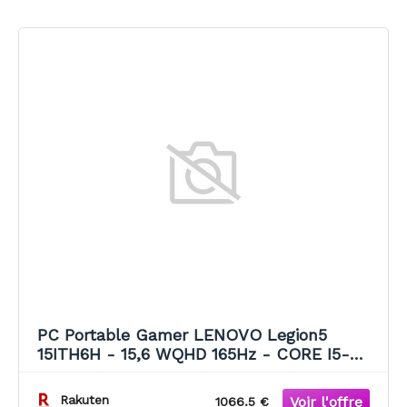
PC Portable Gamer LENOVO Legion5
15ITH6H - 15,6 WQHD 165Hz - CORE I5-
11400H - RAM 16 Go - 512Go SSD RTX3060
- Sans Windows
Rakuten
1066.5 €