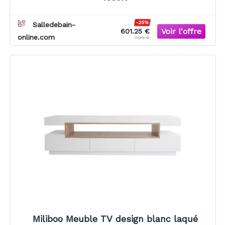
-25%
Salledebain-
601.25 €
online.com
799 €
Miliboo Meuble TV design blanc laqué