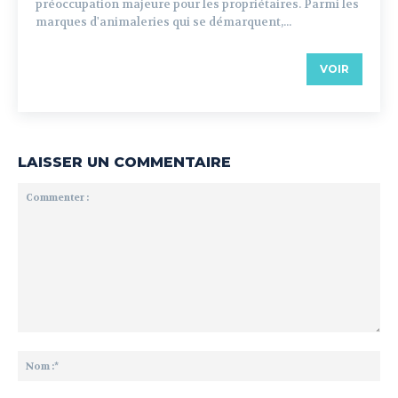
préoccupation majeure pour les propriétaires. Parmi les
marques d'animaleries qui se démarquent,...
VOIR
LAISSER UN COMMENTAIRE
Commenter
:
No
:*