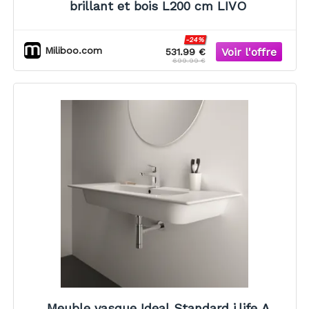
brillant et bois L200 cm LIVO
-24%
Miliboo.com
531.99 €
699.99 €
Meuble vasque Ideal Standard i.life A