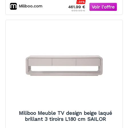
-34%
Miliboo.com
461.99 €
699.99 €
Miliboo Meuble TV design beige laqué
brillant 3 tiroirs L180 cm SAILOR