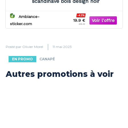
scandinave bois design noir
-43%
Ambiance-
19.9 €
sticker.com
35 €
Posté par
Olivier Morel
11 mai 2023
EN PROMO
CANAPÉ
Autres promotions à voir