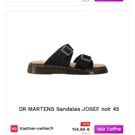
150 €
DR MARTENS Sandales JOSEF noir 45
-30%
Kastner-oehler.fr
104.99 €
150 €