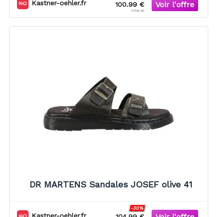
Kastner-oehler.fr
100.99 €
145 €
DR MARTENS Sandales JOSEF olive 41
-30%
Kastner-oehler.fr
104.99 €