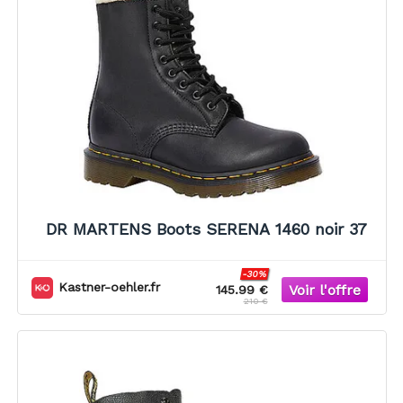
DR MARTENS Boots SERENA 1460 noir 37
-30%
Kastner-oehler.fr
145.99 €
210 €