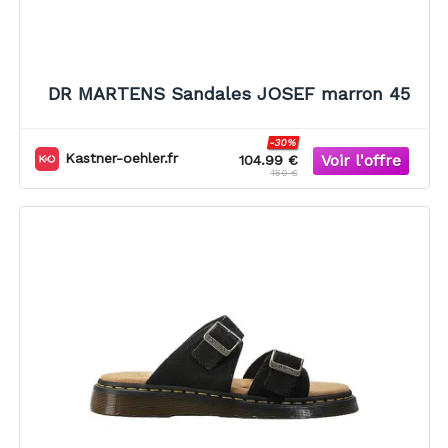
DR MARTENS Sandales JOSEF marron 45
-30%
Kastner-oehler.fr
104.99 €
150 €