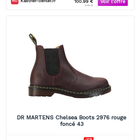
Kastner-oehler.fr
100.99 €
145 €
DR MARTENS Chelsea Boots 2976 rouge
foncé 43
-10%