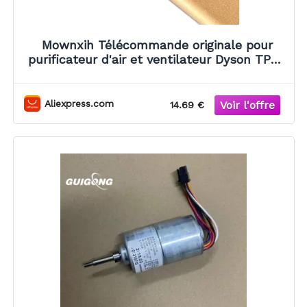
Mownxih Télécommande originale pour
purificateur d'air et ventilateur Dyson TP7A
969154-01 969154-11 969154-12 avec
magnétique (avec attraction magnétique)
Aliexpress.com
14.69 €