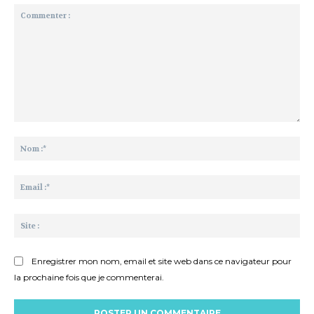
Commenter
:
No
:*
Ema
:*
Sit
:
Enregistrer mon nom, email et site web dans ce navigateur pour
la prochaine fois que je commenterai.