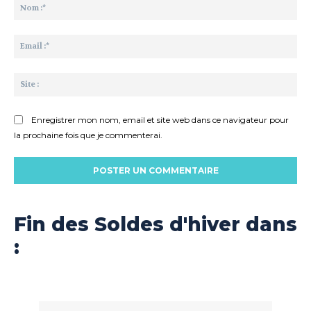
:
No
:*
Ema
:*
Sit
:
Enregistrer mon nom, email et site web dans ce navigateur pour
la prochaine fois que je commenterai.
Fin des Soldes d'hiver dans
: