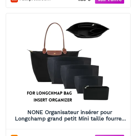
NONE Organisateur insérer pour
Longchamp grand petit Mini taille fourre-
tout sac feutre sac de rangement sac à
main insérer sac à main doublure sacs