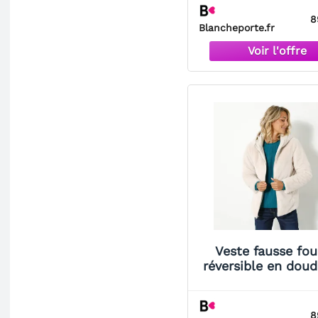
Femme
8
Blancheporte.fr
Veste fausse fou
réversible en dou
Blancheporte Grè
Femme
8