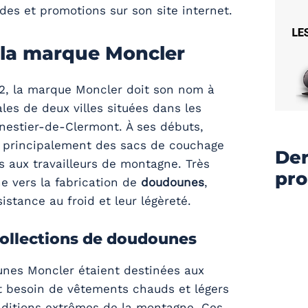
des et promotions sur son site internet.
e la marque Moncler
2, la marque Moncler doit son nom à
iales de deux villes situées dans les
nestier-de-Clermont. À ses débuts,
it principalement des sacs de couchage
Der
s aux travailleurs de montagne. Très
pr
ne vers la fabrication de
doudounes
,
istance au froid et leur légèreté.
collections de doudounes
nes Moncler étaient destinées aux
nt besoin de vêtements chauds et légers
nditions extrêmes de la montagne. Ces