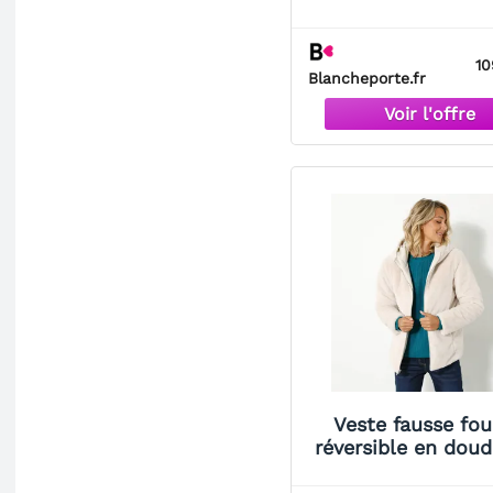
Blancheporte Grè
Femme
10
Blancheporte.fr
Veste fausse fou
réversible en dou
Blancheporte Grè