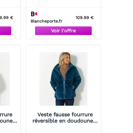
ge 54
Blancheporte Grège 50
Femme
9.99 €
109.99 €
Blancheporte.fr
rrure
Veste fausse fourrure
doune -
réversible en doudoune -
ge 36
Blancheporte Bleu