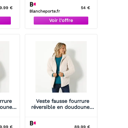
Canard 44 Femme
9.99 €
54 €
Blancheporte.fr
rrure
Veste fausse fourrure
doune -
réversible en doudoune -
ge 40
Blancheporte Grège
Femme
9.99 €
89.99 €