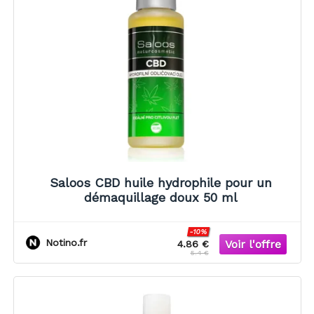
Saloos CBD huile hydrophile pour un
démaquillage doux 50 ml
-10%
Notino.fr
4.86 €
5.4 €