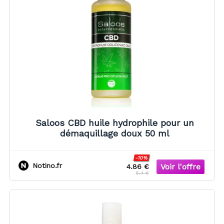
Saloos CBD huile hydrophile pour un
démaquillage doux 50 ml
-10%
Notino.fr
4.86 €
5.4 €