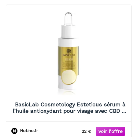
BasicLab Cosmetology Esteticus sérum à
l’huile antioxydant pour visage avec CBD 30
ml
Notino.fr
22 €