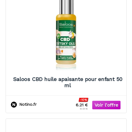
Saloos CBD huile apaisante pour enfant 50
ml
-10%
Notino.fr
6.21 €
6.9 €