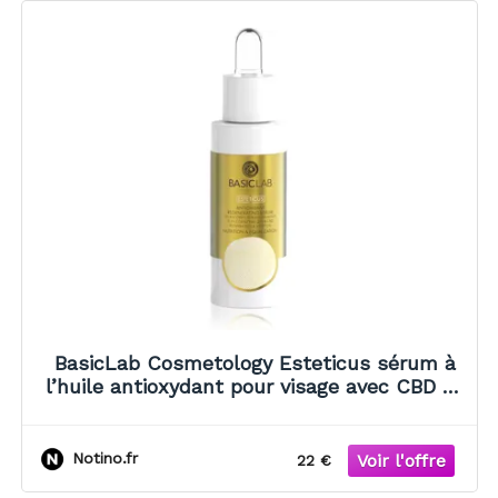
BasicLab Cosmetology Esteticus sérum à
l’huile antioxydant pour visage avec CBD 30
ml
Notino.fr
22 €