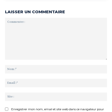
LAISSER UN COMMENTAIRE
Commenter
:
No
:*
Ema
:*
Sit
:
Enregistrer mon nom, email et site web dans ce navigateur pour