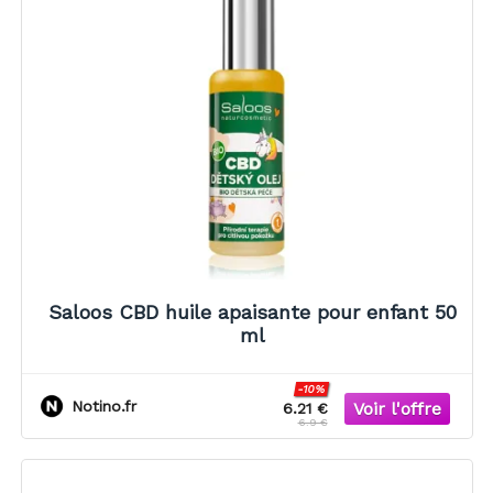
Saloos CBD huile apaisante pour enfant 50
ml
-10%
Notino.fr
6.21 €
6.9 €