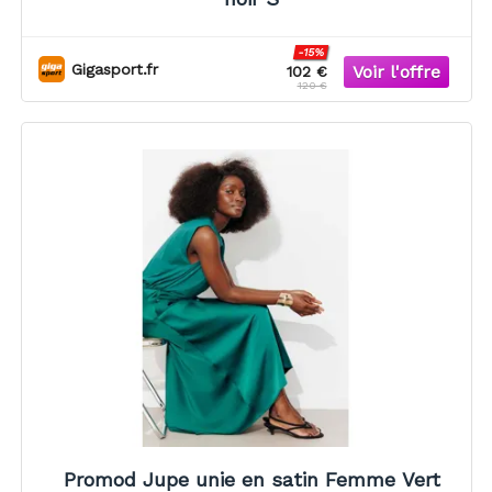
-15%
Gigasport.fr
102 €
120 €
Promod Jupe unie en satin Femme Vert