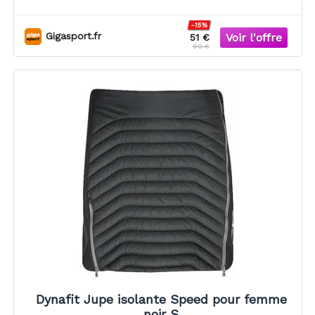
-15%
Gigasport.fr
51 €
60 €
Dynafit Jupe isolante Speed pour femme
noir S