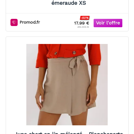
émeraude XS
-50%
Promod.fr
17.99 €
35.99 €