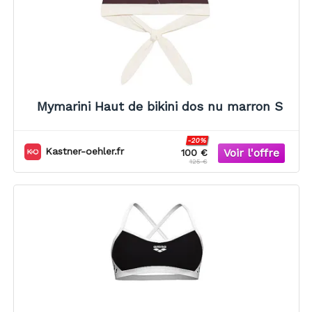
Mymarini Haut de bikini dos nu marron S
-20%
Kastner-oehler.fr
100 €
125 €