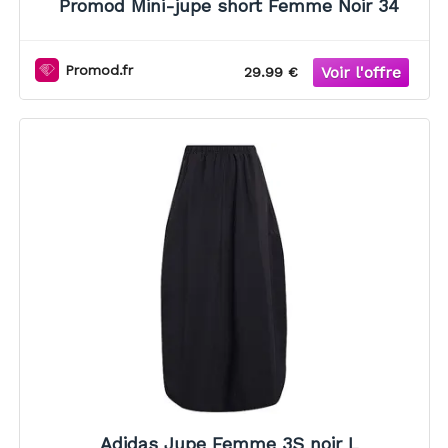
Promod Mini-jupe short Femme Noir 34
Promod.fr
29.99 €
Adidas Jupe Femme 3S noir L