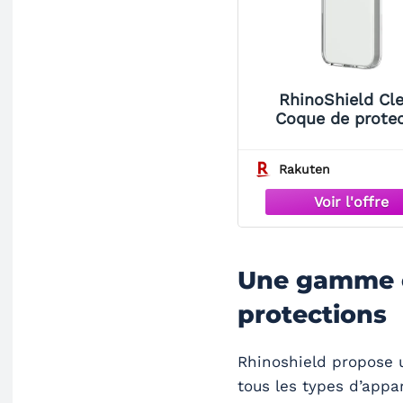
RhinoShield Cle
Coque de protec
pour téléphone po
- anti-jaunissem
Rakuten
polyester, TPE - c
pour Apple iPho
Plus
Une gamme 
protections
Rhinoshield propose 
tous les types d’appa