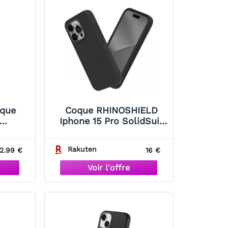
oque
Coque RHINOSHIELD
Iphone 15 Pro SolidSuit
 17]
noir
sement,
Rakuten
2.99 €
16 €
nce,
que
se Les
es de
 Quartz