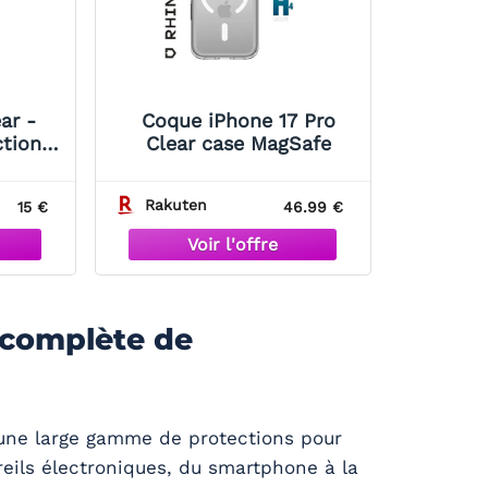
ar -
Coque iPhone 17 Pro
tion
Clear case MagSafe
rtable
ent -
Rakuten
15 €
46.99 €
lair -
ne 14
complète de
une large gamme de protections pour
reils électroniques, du smartphone à la